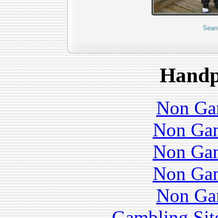
Sean 
Handp
Non Ga
Non Gam
Non Gam
Non Gam
Non Ga
Gambling Sit