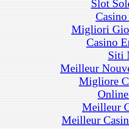
Slot Sol
Casino
Migliori Gi
Casino E
Siti
Meilleur Nouv
Migliore 
Online
Meilleur 
Meilleur Casi