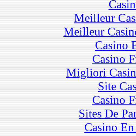
Casin
Meilleur Cas
Meilleur Casin
Casino 
Casino F
Migliori Casi
Site Ca
Casino F
Sites De Par
Casino En