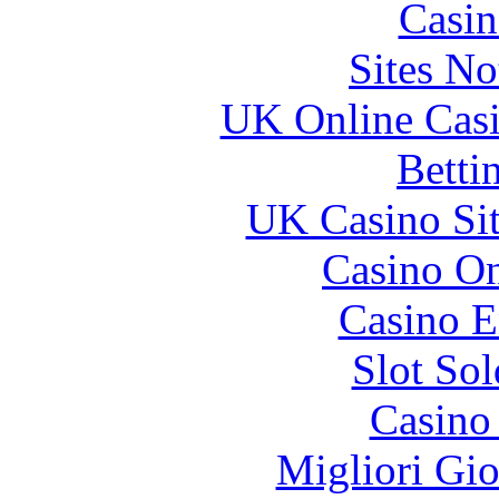
Casin
Sites N
UK Online Cas
Betti
UK Casino Si
Casino O
Casino E
Slot Sol
Casino
Migliori Gi